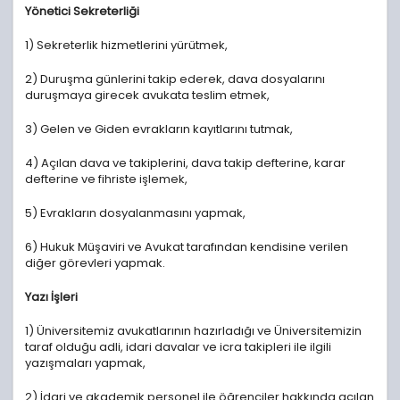
Yönetici Sekreterliği
1) Sekreterlik hizmetlerini yürütmek,
2) Duruşma günlerini takip ederek, dava dosyalarını
duruşmaya girecek avukata teslim etmek,
3) Gelen ve Giden evrakların kayıtlarını tutmak,
4) Açılan dava ve takiplerini, dava takip defterine, karar
defterine ve fihriste işlemek,
5) Evrakların dosyalanmasını yapmak,
6) Hukuk Müşaviri ve Avukat tarafından kendisine verilen
diğer görevleri yapmak.
Yazı İşleri
1) Üniversitemiz avukatlarının hazırladığı ve Üniversitemizin
taraf olduğu adli, idari davalar ve icra takipleri ile ilgili
yazışmaları yapmak,
2) İdari ve akademik personel ile öğrenciler hakkında açılan