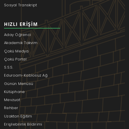
Sosyal Transkript
HIZLI ERIŞIM
Aday Öğrenci
Akademik Takvim
Çakü Medya
Çakü Portal
S.S.S.
Eduroam-Kablosuz Ağ
Günün Menüsü
Kütüphane
Mevzuat
Rehber
Uzaktan Eğitim
Erişilebilirlik Bildirimi