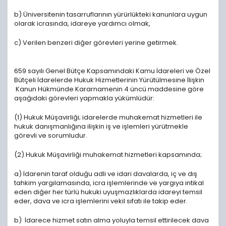
b) Üniversitenin tasarruflarının yürürlükteki kanunlara uygun
olarak icrasında, idareye yardımcı olmak,
c) Verilen benzeri diğer görevleri yerine getirmek.
659 sayılı Genel Bütçe Kapsamındaki Kamu İdareleri ve Özel
Bütçeli İdarelerde Hukuk Hizmetlerinin Yürütülmesine İlişkin
Kanun Hükmünde Kararnamenin 4 üncü maddesine göre
aşağıdaki görevleri yapmakla yükümlüdür:
(1) Hukuk Müşavirliği; idarelerde muhakemat hizmetleri ile
hukuk danışmanlığına ilişkin iş ve işlemleri yürütmekle
görevli ve sorumludur.
(2) Hukuk Müşavirliği muhakemat hizmetleri kapsamında;
a) İdarenin taraf olduğu adli ve idari davalarda, iç ve dış
tahkim yargılamasında, icra işlemlerinde ve yargıya intikal
eden diğer her türlü hukuki uyuşmazlıklarda idareyi temsil
eder, dava ve icra işlemlerini vekil sıfatı ile takip eder.
b) İdarece hizmet satın alma yoluyla temsil ettirilecek dava