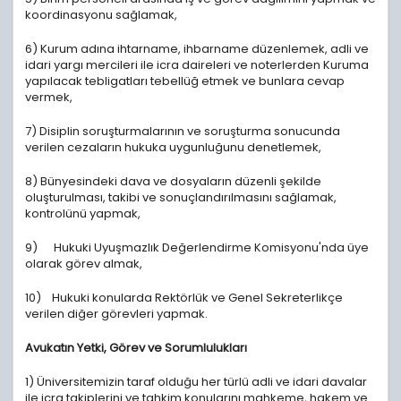
koordinasyonu sağlamak,
6) Kurum adına ihtarname, ihbarname düzenlemek, adli ve
idari yargı mercileri ile icra daireleri ve noterlerden Kuruma
yapılacak tebligatları tebellüğ etmek ve bunlara cevap
vermek,
7) Disiplin soruşturmalarının ve soruşturma sonucunda
verilen cezaların hukuka uygunluğunu denetlemek,
8) Bünyesindeki dava ve dosyaların düzenli şekilde
oluşturulması, takibi ve sonuçlandırılmasını sağlamak,
kontrolünü yapmak,
9) Hukuki Uyuşmazlık Değerlendirme Komisyonu'nda üye
olarak görev almak,
10) Hukuki konularda Rektörlük ve Genel Sekreterlikçe
verilen diğer görevleri yapmak.
Avukatın Yetki, Görev ve Sorumlulukları
1) Üniversitemizin taraf olduğu her türlü adli ve idari davalar
ile icra takiplerini ve tahkim konularını mahkeme, hakem ve