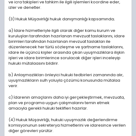
ve icra takipleri ve tahkim ile ilgili işlemleri koordine eder,
izler ve denetler.
(3) Hukuk Müşavirliği hukuk danışmanlığı kapsamında;
a) İdare hizmetleriyle ilgili olarak diğer kamu kurum ve
kuruluşları tarafından hazırlanan mevzuat taslaklarını, idare
birimleri tarafından hazırlanan mevzuat taslakları ile
düzenlenecek her türlü sözleşme ve şartname taslaklarını,
idare ile üçüncü kişiler arasında çıkan uyuşmazlıklara ilişkin
işleri ve idare birimlerince sorulacak diğer işleri inceleyip
hukuki mütalaasını bildirir.
b) Anlaşmazlıkları önleyici hukuki tedbirleri zamanında alır,
uyuşmazlıkların sulh yoluyla çözümü konusunda mütalaa
verir.
c) İdarenin amaçlarını daha iyi gerçekleştirmek, mevzuata,
plan ve programa uygun çalışmalarını temin etmek
amacıyla gerekli hukuki teklifleri hazırlar.
(4) Hukuk Müşavirliği, hukuki uyuşmazlık değerlendirme
komisyonunun sekreterya hizmetlerini ve idaresince verilen
diğer görevleri yürütür.