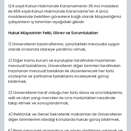
124 sayılı Kanun Hükmünde Kararnamenin 35 inci maddesi
ile 659 sayılı Kanun Hükmünde Kararname'nin 4 üncü
maddesinde belirtilen görevlere bağlı olarak Müşavirliğimiz
çalışanların iş tanımları aşağıdaki gibidir:
Hukuk Müşavirinin Yetki, Görev ve Sorumlulukları
1) Üniversitenin tasarruflarının, yürürlükteki mevzuata uygun
olarak icrasında idareye yardımcı olmak,
2) Diğer kamu kurum ve kuruluşları tarafından hazırlanan
mevzuat taslaklarını, Üniversitenin diğer birimleri tarafından
hazırlanan mevzuat taslakları ile düzenlenecek her türlü
sözleşme ve şartname taslaklarını inceleyerek görüş
bildirmek,
3) Üniversitenin taraf olduğu her türlü dava ve icra takiplerini,
adli ve idari yargı mercileri ile icra müdürlükleri nezdinde
takip etmek ve sonuçlandırmak,
4) Rektörlük ve Genel Sekreterlik makamları ile Üniversitenin
diğer birimlerinin istediği konularda hukuki görüş bildirmek,
5) Birim personeli arasında iş ve görev dağılımını yapmak ve