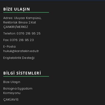
BİZE ULAŞIN
Adres: Uluyazı Kampüsü,
Rektörlük Binası 2.Kat
ÇANKIRI/MERKEZ
Telefon: 0376 218 95 25
Fax: 0376 218 95 23
E-Posta:
hukuk@karatekin.edu.tr
Erişilebilirlik Desteği
BILGI SISTEMLERI
Bize Ulaşın
Bologna Eşgüdüm
Komisyonu
ÇAKÜAVİS