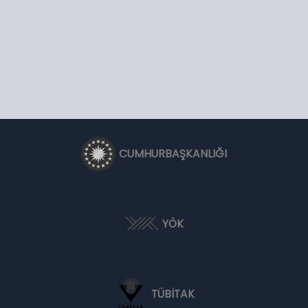
CUMHURBAŞKANLIĞI
YÖK
TÜBİTAK